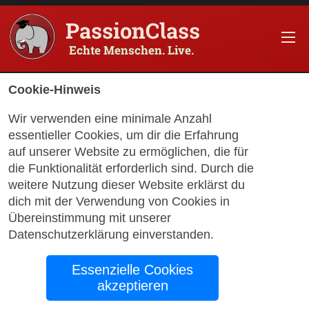
PassionClass
Echte Menschen. Live.
Cookie-Hinweis
How to Win a Critical
Wir verwenden eine minimale Anzahl
Language Scholarship
essentieller Cookies, um dir die Erfahrung
auf unserer Website zu ermöglichen, die für
die Funktionalität erforderlich sind. Durch die
by Joe Pavlisko
August 12, 2024
weitere Nutzung dieser Website erklärst du
dich mit der Verwendung von Cookies in
Übereinstimmung mit unserer
Datenschutzerklärung
einverstanden
.
Essenzielle Cookies
akzeptieren