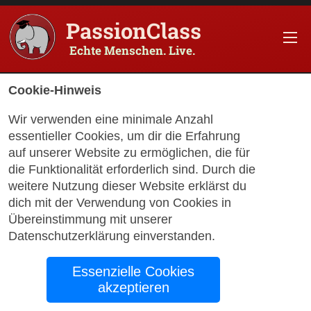
PassionClass
Echte Menschen. Live.
Informationen zum Kurs
Cookie-Hinweis
Titel der PassionClass
:
Authentisches Songwritin
Wir verwenden eine minimale Anzahl
essentieller Cookies, um dir die Erfahrung
Kurspreis
:
$199.75
auf unserer Website zu ermöglichen, die für
Technikgebühr
:
$35.25
die Funktionalität erforderlich sind. Durch die
weitere Nutzung dieser Website erklärst du
Gesamtpreis
:
$235.00
dich mit der Verwendung von Cookies in
Übereinstimmung mit unserer
Promo-Code
:
Apply
Datenschutzerklärung
einverstanden
.
Geschenkkarte
:
Apply
Essenzielle Cookies
akzeptieren
PassionClass